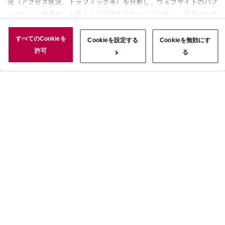
況（アクセス状況、トラフィック等）を分析し、ウェブサイトのパフ
ォーマンス改善や、お客さまに提供するサービスの向上、改善のため
に使用することがあります。 また、お客さまによるサイトの利用状
況についても情報を収集し、ソーシャルメディアや広告配信、データ
すべてのCookieを
Cookieを設定する
Cookieを無効にす
解析の各パートナーに情報を共有しています。ここで収集された情報
許可
る
は、サービスを使用した際に収集された情報と組み合わされ、使用さ
れることがあります。「すべてのCookieを許可」ボタンをクリック
することで、上記の目的のためにCookieを使用すること、お客さま
の情報を提供先や委託先と共有することに同意いただいたものとみな
します。当社のすべてのCookieの受け入れを拒否する場合は、
「Cookieを無効にする」をクリックしてください。Cookie設定をカ
スタマイズする場合は「Cookieを設定する」をクリックしてくださ
い。