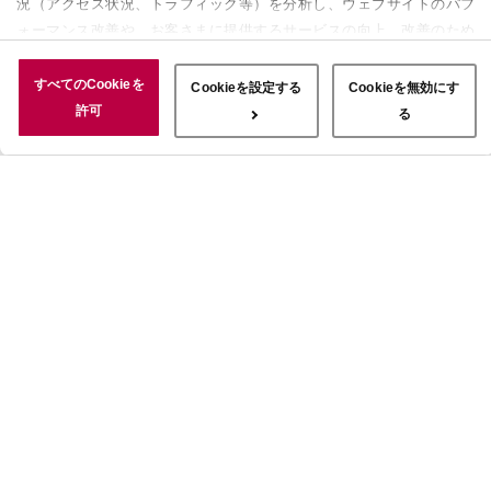
況（アクセス状況、トラフィック等）を分析し、ウェブサイトのパフ
ォーマンス改善や、お客さまに提供するサービスの向上、改善のため
に使用することがあります。 また、お客さまによるサイトの利用状
況についても情報を収集し、ソーシャルメディアや広告配信、データ
すべてのCookieを
Cookieを設定する
Cookieを無効にす
解析の各パートナーに情報を共有しています。ここで収集された情報
許可
る
は、サービスを使用した際に収集された情報と組み合わされ、使用さ
れることがあります。「すべてのCookieを許可」ボタンをクリック
することで、上記の目的のためにCookieを使用すること、お客さま
の情報を提供先や委託先と共有することに同意いただいたものとみな
します。当社のすべてのCookieの受け入れを拒否する場合は、
「Cookieを無効にする」をクリックしてください。Cookie設定をカ
スタマイズする場合は「Cookieを設定する」をクリックしてくださ
い。