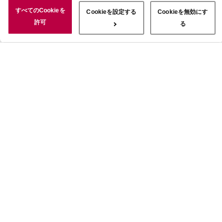
況についても情報を収集し、ソーシャルメディアや広告配信、データ
すべてのCookieを
Cookieを設定する
Cookieを無効にす
解析の各パートナーに情報を共有しています。ここで収集された情報
許可
る
は、サービスを使用した際に収集された情報と組み合わされ、使用さ
れることがあります。「すべてのCookieを許可」ボタンをクリック
することで、上記の目的のためにCookieを使用すること、お客さま
の情報を提供先や委託先と共有することに同意いただいたものとみな
します。当社のすべてのCookieの受け入れを拒否する場合は、
「Cookieを無効にする」をクリックしてください。Cookie設定をカ
スタマイズする場合は「Cookieを設定する」をクリックしてくださ
い。