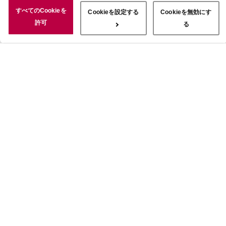
況についても情報を収集し、ソーシャルメディアや広告配信、データ
すべてのCookieを
Cookieを設定する
Cookieを無効にす
解析の各パートナーに情報を共有しています。ここで収集された情報
許可
る
は、サービスを使用した際に収集された情報と組み合わされ、使用さ
れることがあります。「すべてのCookieを許可」ボタンをクリック
することで、上記の目的のためにCookieを使用すること、お客さま
の情報を提供先や委託先と共有することに同意いただいたものとみな
します。当社のすべてのCookieの受け入れを拒否する場合は、
「Cookieを無効にする」をクリックしてください。Cookie設定をカ
スタマイズする場合は「Cookieを設定する」をクリックしてくださ
い。