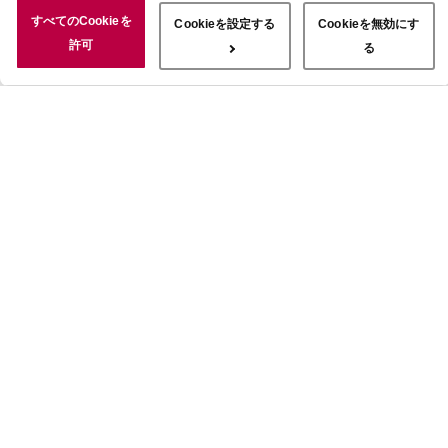
況についても情報を収集し、ソーシャルメディアや広告配信、データ
すべてのCookieを
Cookieを設定する
Cookieを無効にす
解析の各パートナーに情報を共有しています。ここで収集された情報
許可
る
は、サービスを使用した際に収集された情報と組み合わされ、使用さ
れることがあります。「すべてのCookieを許可」ボタンをクリック
することで、上記の目的のためにCookieを使用すること、お客さま
の情報を提供先や委託先と共有することに同意いただいたものとみな
します。当社のすべてのCookieの受け入れを拒否する場合は、
「Cookieを無効にする」をクリックしてください。Cookie設定をカ
スタマイズする場合は「Cookieを設定する」をクリックしてくださ
い。