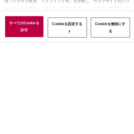
況（アクセス状況、トラフィック等）を分析し、ウェブサイトのパフ
ォーマンス改善や、お客さまに提供するサービスの向上、改善のため
に使用することがあります。 また、お客さまによるサイトの利用状
況についても情報を収集し、ソーシャルメディアや広告配信、データ
すべてのCookieを
Cookieを設定する
Cookieを無効にす
解析の各パートナーに情報を共有しています。ここで収集された情報
許可
る
は、サービスを使用した際に収集された情報と組み合わされ、使用さ
れることがあります。「すべてのCookieを許可」ボタンをクリック
することで、上記の目的のためにCookieを使用すること、お客さま
の情報を提供先や委託先と共有することに同意いただいたものとみな
します。当社のすべてのCookieの受け入れを拒否する場合は、
「Cookieを無効にする」をクリックしてください。Cookie設定をカ
スタマイズする場合は「Cookieを設定する」をクリックしてくださ
い。