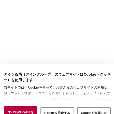
アイン薬局（アイングループ）のウェブサイトはCookie（クッキ
ー）を使用します
当サイトでは、Cookieを使って、お客さまのウェブサイトの利用状
況（アクセス状況、トラフィック等）を分析し、ウェブサイトのパフ
ォーマンス改善や、お客さまに提供するサービスの向上、改善のため
に使用することがあります。 また、お客さまによるサイトの利用状
況についても情報を収集し、ソーシャルメディアや広告配信、データ
すべてのCookieを
Cookieを設定する
Cookieを無効にす