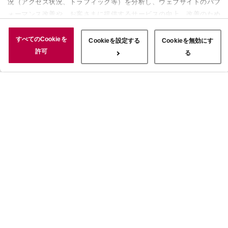
況（アクセス状況、トラフィック等）を分析し、ウェブサイトのパフ
ォーマンス改善や、お客さまに提供するサービスの向上、改善のため
に使用することがあります。 また、お客さまによるサイトの利用状
況についても情報を収集し、ソーシャルメディアや広告配信、データ
すべてのCookieを
Cookieを設定する
Cookieを無効にす
解析の各パートナーに情報を共有しています。ここで収集された情報
許可
る
は、サービスを使用した際に収集された情報と組み合わされ、使用さ
れることがあります。「すべてのCookieを許可」ボタンをクリック
することで、上記の目的のためにCookieを使用すること、お客さま
の情報を提供先や委託先と共有することに同意いただいたものとみな
します。当社のすべてのCookieの受け入れを拒否する場合は、
「Cookieを無効にする」をクリックしてください。Cookie設定をカ
スタマイズする場合は「Cookieを設定する」をクリックしてくださ
い。