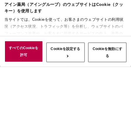
アイン薬局（アイングループ）のウェブサイトはCookie（クッ
キー）を使用します
当サイトでは、Cookieを使って、お客さまのウェブサイトの利用状
況（アクセス状況、トラフィック等）を分析し、ウェブサイトのパ
フォーマンス改善や、お客さまに提供するサービスの向上、改善の
ために使用することがあります。 また、お客さまによるサイトの利
用状況についても情報を収集し、ソーシャルメディアや広告配信、
すべてのCookieを
Cookieを設定する
Cookieを無効にす
データ解析の各パートナーに情報を共有しています。ここで収集さ
許可
る
れた情報は、サービスを使用した際に収集された情報と組み合わさ
れ、使用されることがあります。「すべてのCookieを許可」ボタン
をクリックすることで、上記の目的のためにCookieを使用するこ
と、お客さまの情報を提供先や委託先と共有することに同意いただ
いたものとみなします。当社のすべてのCookieの受け入れを拒否す
る場合は、「Cookieを無効にする」をクリックしてください。
Cookie設定をカスタマイズする場合は「Cookieを設定する」をクリ
ックしてください。