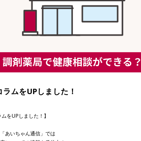
| コラムをUPしました！
コラムをUPしました！】

「あいちゃん通信」では
