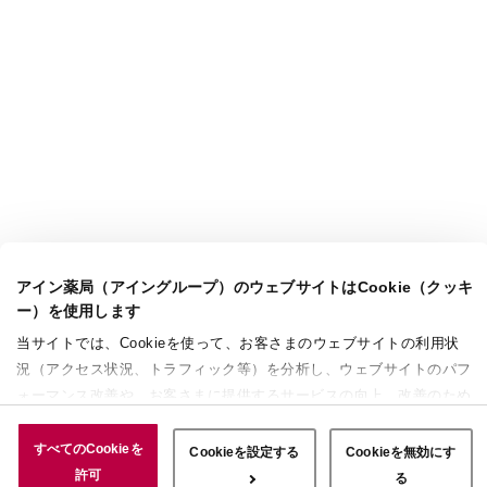
アイン薬局（アイングループ）のウェブサイトはCookie（クッキ
ー）を使用します
当サイトでは、Cookieを使って、お客さまのウェブサイトの利用状
況（アクセス状況、トラフィック等）を分析し、ウェブサイトのパフ
ォーマンス改善や、お客さまに提供するサービスの向上、改善のため
に使用することがあります。 また、お客さまによるサイトの利用状
況についても情報を収集し、ソーシャルメディアや広告配信、データ
すべてのCookieを
Cookieを設定する
Cookieを無効にす
解析の各パートナーに情報を共有しています。ここで収集された情報
許可
る