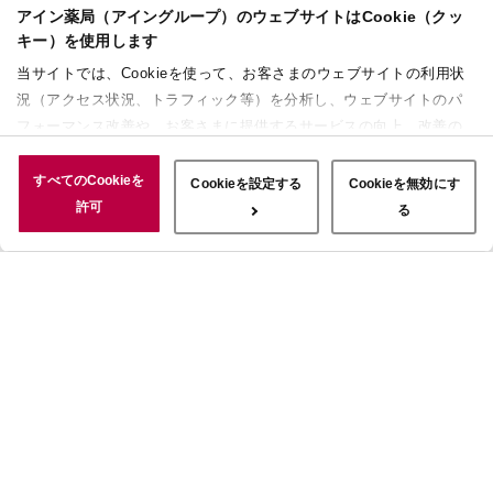
アイン薬局（アイングループ）のウェブサイトはCookie（クッ
キー）を使用します
当サイトでは、Cookieを使って、お客さまのウェブサイトの利用状
況（アクセス状況、トラフィック等）を分析し、ウェブサイトのパ
フォーマンス改善や、お客さまに提供するサービスの向上、改善の
ために使用することがあります。 また、お客さまによるサイトの利
用状況についても情報を収集し、ソーシャルメディアや広告配信、
すべてのCookieを
Cookieを設定する
Cookieを無効にす
データ解析の各パートナーに情報を共有しています。ここで収集さ
許可
る
れた情報は、サービスを使用した際に収集された情報と組み合わさ
れ、使用されることがあります。「すべてのCookieを許可」ボタン
をクリックすることで、上記の目的のためにCookieを使用するこ
と、お客さまの情報を提供先や委託先と共有することに同意いただ
いたものとみなします。当社のすべてのCookieの受け入れを拒否す
る場合は、「Cookieを無効にする」をクリックしてください。
Cookie設定をカスタマイズする場合は「Cookieを設定する」をクリ
ックしてください。