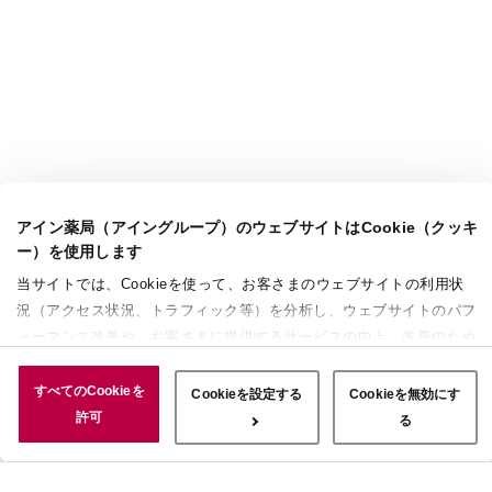
アイン薬局（アイングループ）のウェブサイトはCookie（クッキ
ー）を使用します
当サイトでは、Cookieを使って、お客さまのウェブサイトの利用状
況（アクセス状況、トラフィック等）を分析し、ウェブサイトのパフ
ォーマンス改善や、お客さまに提供するサービスの向上、改善のため
に使用することがあります。 また、お客さまによるサイトの利用状
況についても情報を収集し、ソーシャルメディアや広告配信、データ
すべてのCookieを
Cookieを設定する
Cookieを無効にす
解析の各パートナーに情報を共有しています。ここで収集された情報
許可
る
は、サービスを使用した際に収集された情報と組み合わされ、使用さ
れることがあります。「すべてのCookieを許可」ボタンをクリック