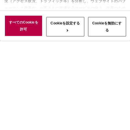
況（アクセス状況、トラフィック等）を分析し、ウェブサイトのパフ
ォーマンス改善や、お客さまに提供するサービスの向上、改善のため
に使用することがあります。 また、お客さまによるサイトの利用状
況についても情報を収集し、ソーシャルメディアや広告配信、データ
すべてのCookieを
Cookieを設定する
Cookieを無効にす
解析の各パートナーに情報を共有しています。ここで収集された情報
許可
る
は、サービスを使用した際に収集された情報と組み合わされ、使用さ
れることがあります。「すべてのCookieを許可」ボタンをクリック
することで、上記の目的のためにCookieを使用すること、お客さま
の情報を提供先や委託先と共有することに同意いただいたものとみな
します。当社のすべてのCookieの受け入れを拒否する場合は、
「Cookieを無効にする」をクリックしてください。Cookie設定をカ
スタマイズする場合は「Cookieを設定する」をクリックしてくださ
い。