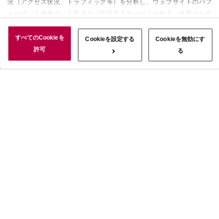
況（アクセス状況、トラフィック等）を分析し、ウェブサイトのパフ
ォーマンス改善や、お客さまに提供するサービスの向上、改善のため
に使用することがあります。 また、お客さまによるサイトの利用状
況についても情報を収集し、ソーシャルメディアや広告配信、データ
すべてのCookieを
Cookieを設定する
Cookieを無効にす
解析の各パートナーに情報を共有しています。ここで収集された情報
許可
る
は、サービスを使用した際に収集された情報と組み合わされ、使用さ
れることがあります。「すべてのCookieを許可」ボタンをクリック
することで、上記の目的のためにCookieを使用すること、お客さま
の情報を提供先や委託先と共有することに同意いただいたものとみな
します。当社のすべてのCookieの受け入れを拒否する場合は、
「Cookieを無効にする」をクリックしてください。Cookie設定をカ
スタマイズする場合は「Cookieを設定する」をクリックしてくださ
い。