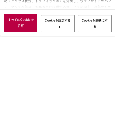
況（アクセス状況、トラフィック等）を分析し、ウェブサイトのパフ
ォーマンス改善や、お客さまに提供するサービスの向上、改善のため
に使用することがあります。 また、お客さまによるサイトの利用状
況についても情報を収集し、ソーシャルメディアや広告配信、データ
すべてのCookieを
Cookieを設定する
Cookieを無効にす
解析の各パートナーに情報を共有しています。ここで収集された情報
許可
る
は、サービスを使用した際に収集された情報と組み合わされ、使用さ
れることがあります。「すべてのCookieを許可」ボタンをクリック
することで、上記の目的のためにCookieを使用すること、お客さま
の情報を提供先や委託先と共有することに同意いただいたものとみな
します。当社のすべてのCookieの受け入れを拒否する場合は、
「Cookieを無効にする」をクリックしてください。Cookie設定をカ
スタマイズする場合は「Cookieを設定する」をクリックしてくださ
い。