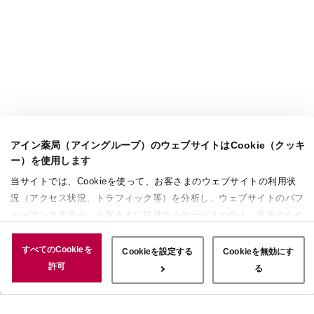
アイン薬局（アイングループ）のウェブサイトはCookie（クッキ
ー）を使用します
当サイトでは、Cookieを使って、お客さまのウェブサイトの利用状
況（アクセス状況、トラフィック等）を分析し、ウェブサイトのパフ
ォーマンス改善や、お客さまに提供するサービスの向上、改善のため
に使用することがあります。 また、お客さまによるサイトの利用状
況についても情報を収集し、ソーシャルメディアや広告配信、データ
すべてのCookieを
Cookieを設定する
Cookieを無効にす
解析の各パートナーに情報を共有しています。ここで収集された情報
許可
る
は、サービスを使用した際に収集された情報と組み合わされ、使用さ
れることがあります。「すべてのCookieを許可」ボタンをクリック