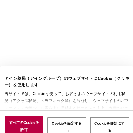
アイン薬局（アイングループ）のウェブサイトはCookie（クッキ
ー）を使用します
当サイトでは、Cookieを使って、お客さまのウェブサイトの利用状
況（アクセス状況、トラフィック等）を分析し、ウェブサイトのパフ
ォーマンス改善や、お客さまに提供するサービスの向上、改善のため
に使用することがあります。 また、お客さまによるサイトの利用状
況についても情報を収集し、ソーシャルメディアや広告配信、データ
すべてのCookieを
Cookieを設定する
Cookieを無効にす
解析の各パートナーに情報を共有しています。ここで収集された情報
許可
る