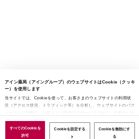
アイン薬局（アイングループ）のウェブサイトはCookie（クッキ
ー）を使用します
当サイトでは、Cookieを使って、お客さまのウェブサイトの利用状
況（アクセス状況、トラフィック等）を分析し、ウェブサイトのパフ
ォーマンス改善や、お客さまに提供するサービスの向上、改善のため
に使用することがあります。 また、お客さまによるサイトの利用状
況についても情報を収集し、ソーシャルメディアや広告配信、データ
すべてのCookieを
Cookieを設定する
Cookieを無効にす
解析の各パートナーに情報を共有しています。ここで収集された情報
許可
る