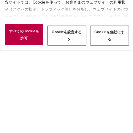
当サイトでは、Cookieを使って、お客さまのウェブサイトの利用状
況（アクセス状況、トラフィック等）を分析し、ウェブサイトのパフ
ォーマンス改善や、お客さまに提供するサービスの向上、改善のため
に使用することがあります。 また、お客さまによるサイトの利用状
況についても情報を収集し、ソーシャルメディアや広告配信、データ
すべてのCookieを
Cookieを設定する
Cookieを無効にす
解析の各パートナーに情報を共有しています。ここで収集された情報
許可
る
は、サービスを使用した際に収集された情報と組み合わされ、使用さ
れることがあります。「すべてのCookieを許可」ボタンをクリック
することで、上記の目的のためにCookieを使用すること、お客さま
の情報を提供先や委託先と共有することに同意いただいたものとみな
します。当社のすべてのCookieの受け入れを拒否する場合は、
「Cookieを無効にする」をクリックしてください。Cookie設定をカ
スタマイズする場合は「Cookieを設定する」をクリックしてくださ
い。