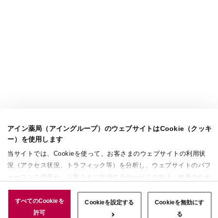
アイン薬局（アイングループ）のウェブサイトはCookie（クッキ
ー）を使用します
当サイトでは、Cookieを使って、お客さまのウェブサイトの利用状
況（アクセス状況、トラフィック等）を分析し、ウェブサイトのパフ
ォーマンス改善や、お客さまに提供するサービスの向上、改善のため
に使用することがあります。 また、お客さまによるサイトの利用状
況についても情報を収集し、ソーシャルメディアや広告配信、データ
すべてのCookieを
Cookieを設定する
Cookieを無効にす
解析の各パートナーに情報を共有しています。ここで収集された情報
許可
る