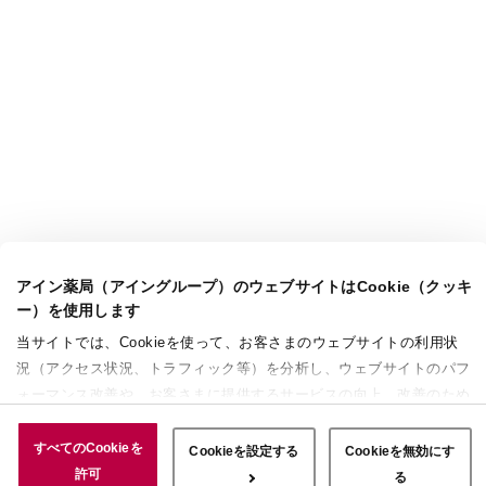
アイン薬局（アイングループ）のウェブサイトはCookie（クッキ
ー）を使用します
当サイトでは、Cookieを使って、お客さまのウェブサイトの利用状
況（アクセス状況、トラフィック等）を分析し、ウェブサイトのパフ
ォーマンス改善や、お客さまに提供するサービスの向上、改善のため
に使用することがあります。 また、お客さまによるサイトの利用状
況についても情報を収集し、ソーシャルメディアや広告配信、データ
すべてのCookieを
Cookieを設定する
Cookieを無効にす
解析の各パートナーに情報を共有しています。ここで収集された情報
許可
る