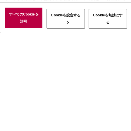
に使用することがあります。 また、お客さまによるサイトの利用状
況についても情報を収集し、ソーシャルメディアや広告配信、データ
すべてのCookieを
Cookieを設定する
Cookieを無効にす
解析の各パートナーに情報を共有しています。ここで収集された情報
許可
る
は、サービスを使用した際に収集された情報と組み合わされ、使用さ
れることがあります。「すべてのCookieを許可」ボタンをクリック
することで、上記の目的のためにCookieを使用すること、お客さま
の情報を提供先や委託先と共有することに同意いただいたものとみな
します。当社のすべてのCookieの受け入れを拒否する場合は、
「Cookieを無効にする」をクリックしてください。Cookie設定をカ
スタマイズする場合は「Cookieを設定する」をクリックしてくださ
い。