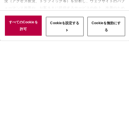
況（アクセス状況、トラフィック等）を分析し、ウェブサイトのパフ
ォーマンス改善や、お客さまに提供するサービスの向上、改善のため
に使用することがあります。 また、お客さまによるサイトの利用状
況についても情報を収集し、ソーシャルメディアや広告配信、データ
すべてのCookieを
Cookieを設定する
Cookieを無効にす
解析の各パートナーに情報を共有しています。ここで収集された情報
許可
る
は、サービスを使用した際に収集された情報と組み合わされ、使用さ
れることがあります。「すべてのCookieを許可」ボタンをクリック
することで、上記の目的のためにCookieを使用すること、お客さま
の情報を提供先や委託先と共有することに同意いただいたものとみな
します。当社のすべてのCookieの受け入れを拒否する場合は、
「Cookieを無効にする」をクリックしてください。Cookie設定をカ
スタマイズする場合は「Cookieを設定する」をクリックしてくださ
い。