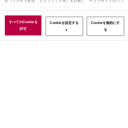
況（アクセス状況、トラフィック等）を分析し、ウェブサイトのパフ
ォーマンス改善や、お客さまに提供するサービスの向上、改善のため
に使用することがあります。 また、お客さまによるサイトの利用状
況についても情報を収集し、ソーシャルメディアや広告配信、データ
すべてのCookieを
Cookieを設定する
Cookieを無効にす
解析の各パートナーに情報を共有しています。ここで収集された情報
許可
る
は、サービスを使用した際に収集された情報と組み合わされ、使用さ
れることがあります。「すべてのCookieを許可」ボタンをクリック
することで、上記の目的のためにCookieを使用すること、お客さま
の情報を提供先や委託先と共有することに同意いただいたものとみな
します。当社のすべてのCookieの受け入れを拒否する場合は、
「Cookieを無効にする」をクリックしてください。Cookie設定をカ
スタマイズする場合は「Cookieを設定する」をクリックしてくださ
い。