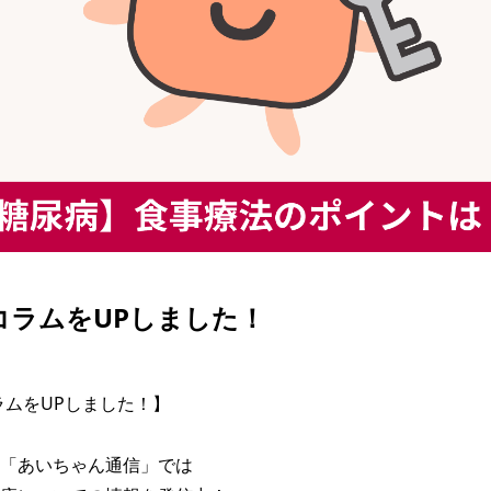
| コラムをUPしました！
コラムをUPしました！】

「あいちゃん通信」では
