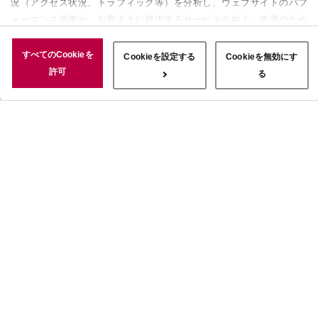
況（アクセス状況、トラフィック等）を分析し、ウェブサイトのパフ
ォーマンス改善や、お客さまに提供するサービスの向上、改善のため
に使用することがあります。 また、お客さまによるサイトの利用状
況についても情報を収集し、ソーシャルメディアや広告配信、データ
すべてのCookieを
Cookieを設定する
Cookieを無効にす
解析の各パートナーに情報を共有しています。ここで収集された情報
許可
る
は、サービスを使用した際に収集された情報と組み合わされ、使用さ
れることがあります。「すべてのCookieを許可」ボタンをクリック
することで、上記の目的のためにCookieを使用すること、お客さま
の情報を提供先や委託先と共有することに同意いただいたものとみな
します。当社のすべてのCookieの受け入れを拒否する場合は、
「Cookieを無効にする」をクリックしてください。Cookie設定をカ
スタマイズする場合は「Cookieを設定する」をクリックしてくださ
い。