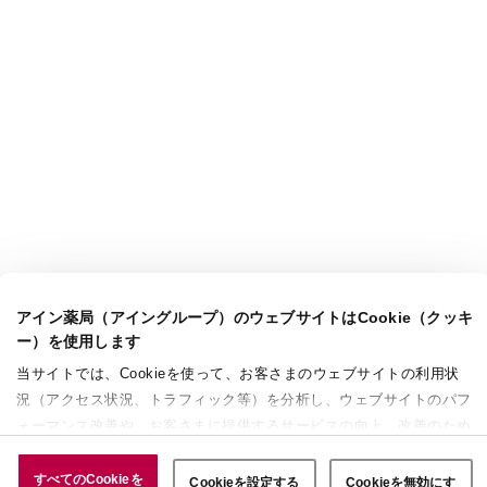
アイン薬局（アイングループ）のウェブサイトはCookie（クッキ
ー）を使用します
当サイトでは、Cookieを使って、お客さまのウェブサイトの利用状
況（アクセス状況、トラフィック等）を分析し、ウェブサイトのパフ
ォーマンス改善や、お客さまに提供するサービスの向上、改善のため
に使用することがあります。 また、お客さまによるサイトの利用状
況についても情報を収集し、ソーシャルメディアや広告配信、データ
すべてのCookieを
Cookieを設定する
Cookieを無効にす