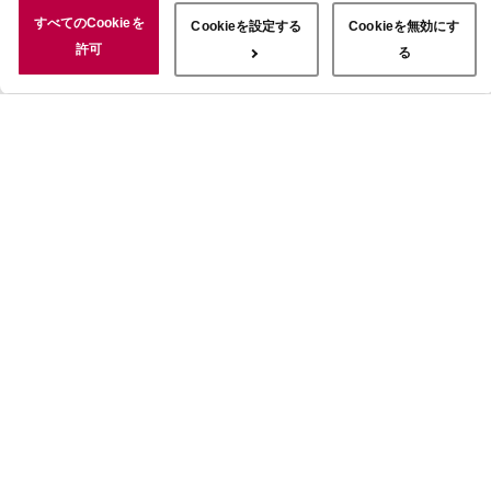
況についても情報を収集し、ソーシャルメディアや広告配信、データ
すべてのCookieを
Cookieを設定する
Cookieを無効にす
解析の各パートナーに情報を共有しています。ここで収集された情報
許可
る
は、サービスを使用した際に収集された情報と組み合わされ、使用さ
れることがあります。「すべてのCookieを許可」ボタンをクリック
することで、上記の目的のためにCookieを使用すること、お客さま
の情報を提供先や委託先と共有することに同意いただいたものとみな
します。当社のすべてのCookieの受け入れを拒否する場合は、
「Cookieを無効にする」をクリックしてください。Cookie設定をカ
スタマイズする場合は「Cookieを設定する」をクリックしてくださ
い。