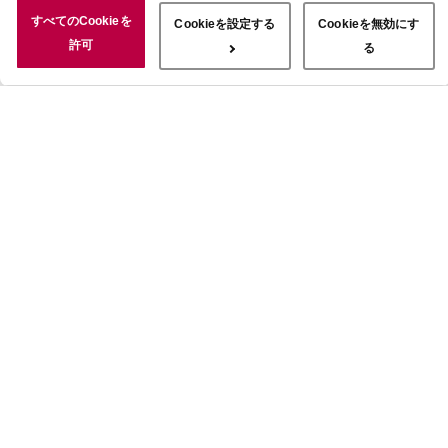
況についても情報を収集し、ソーシャルメディアや広告配信、データ
すべてのCookieを
Cookieを設定する
Cookieを無効にす
解析の各パートナーに情報を共有しています。ここで収集された情報
許可
る
は、サービスを使用した際に収集された情報と組み合わされ、使用さ
れることがあります。「すべてのCookieを許可」ボタンをクリック
することで、上記の目的のためにCookieを使用すること、お客さま
の情報を提供先や委託先と共有することに同意いただいたものとみな
します。当社のすべてのCookieの受け入れを拒否する場合は、
「Cookieを無効にする」をクリックしてください。Cookie設定をカ
スタマイズする場合は「Cookieを設定する」をクリックしてくださ
い。