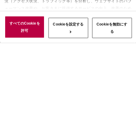
況（アクセス状況、トラフィック等）を分析し、ウェブサイトのパフ
ォーマンス改善や、お客さまに提供するサービスの向上、改善のため
に使用することがあります。 また、お客さまによるサイトの利用状
況についても情報を収集し、ソーシャルメディアや広告配信、データ
すべてのCookieを
Cookieを設定する
Cookieを無効にす
解析の各パートナーに情報を共有しています。ここで収集された情報
許可
る
は、サービスを使用した際に収集された情報と組み合わされ、使用さ
れることがあります。「すべてのCookieを許可」ボタンをクリック
することで、上記の目的のためにCookieを使用すること、お客さま
の情報を提供先や委託先と共有することに同意いただいたものとみな
します。当社のすべてのCookieの受け入れを拒否する場合は、
「Cookieを無効にする」をクリックしてください。Cookie設定をカ
スタマイズする場合は「Cookieを設定する」をクリックしてくださ
い。