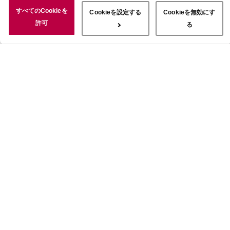
況についても情報を収集し、ソーシャルメディアや広告配信、データ
すべてのCookieを
Cookieを設定する
Cookieを無効にす
解析の各パートナーに情報を共有しています。ここで収集された情報
許可
る
は、サービスを使用した際に収集された情報と組み合わされ、使用さ
れることがあります。「すべてのCookieを許可」ボタンをクリック
することで、上記の目的のためにCookieを使用すること、お客さま
の情報を提供先や委託先と共有することに同意いただいたものとみな
します。当社のすべてのCookieの受け入れを拒否する場合は、
「Cookieを無効にする」をクリックしてください。Cookie設定をカ
スタマイズする場合は「Cookieを設定する」をクリックしてくださ
い。