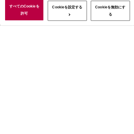
況についても情報を収集し、ソーシャルメディアや広告配信、データ
すべてのCookieを
Cookieを設定する
Cookieを無効にす
解析の各パートナーに情報を共有しています。ここで収集された情報
許可
る
は、サービスを使用した際に収集された情報と組み合わされ、使用さ
れることがあります。「すべてのCookieを許可」ボタンをクリック
することで、上記の目的のためにCookieを使用すること、お客さま
の情報を提供先や委託先と共有することに同意いただいたものとみな
します。当社のすべてのCookieの受け入れを拒否する場合は、
「Cookieを無効にする」をクリックしてください。Cookie設定をカ
スタマイズする場合は「Cookieを設定する」をクリックしてくださ
い。