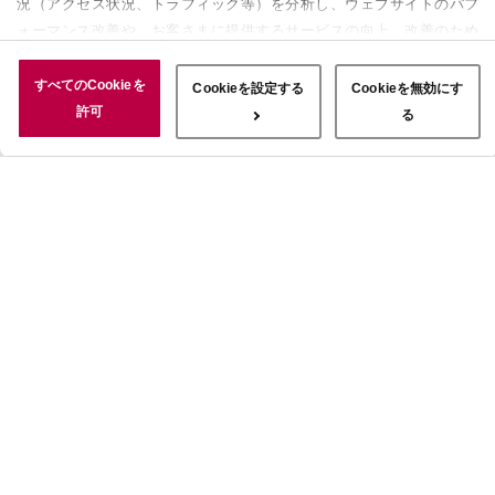
況（アクセス状況、トラフィック等）を分析し、ウェブサイトのパフ
ォーマンス改善や、お客さまに提供するサービスの向上、改善のため
に使用することがあります。 また、お客さまによるサイトの利用状
況についても情報を収集し、ソーシャルメディアや広告配信、データ
すべてのCookieを
Cookieを設定する
Cookieを無効にす
解析の各パートナーに情報を共有しています。ここで収集された情報
許可
る
は、サービスを使用した際に収集された情報と組み合わされ、使用さ
れることがあります。「すべてのCookieを許可」ボタンをクリック
することで、上記の目的のためにCookieを使用すること、お客さま
の情報を提供先や委託先と共有することに同意いただいたものとみな
します。当社のすべてのCookieの受け入れを拒否する場合は、
「Cookieを無効にする」をクリックしてください。Cookie設定をカ
スタマイズする場合は「Cookieを設定する」をクリックしてくださ
い。