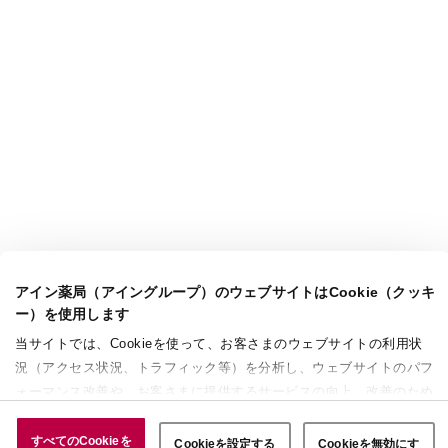
アイン薬局（アイングループ）のウェブサイトはCookie（クッキ
ー）を使用します
当サイトでは、Cookieを使って、お客さまのウェブサイトの利用状
況（アクセス状況、トラフィック等）を分析し、ウェブサイトのパフ
ォーマンス改善や、お客さまに提供するサービスの向上、改善のため
に使用することがあります。 また、お客さまによるサイトの利用状
況についても情報を収集し、ソーシャルメディアや広告配信、データ
すべてのCookieを
Cookieを設定する
Cookieを無効にす