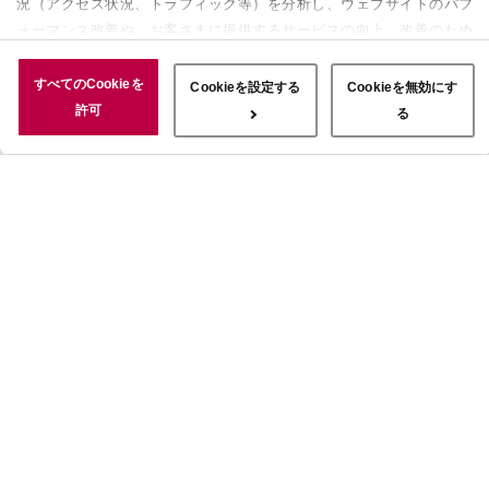
況（アクセス状況、トラフィック等）を分析し、ウェブサイトのパフ
ォーマンス改善や、お客さまに提供するサービスの向上、改善のため
に使用することがあります。 また、お客さまによるサイトの利用状
況についても情報を収集し、ソーシャルメディアや広告配信、データ
すべてのCookieを
Cookieを設定する
Cookieを無効にす
解析の各パートナーに情報を共有しています。ここで収集された情報
許可
る
は、サービスを使用した際に収集された情報と組み合わされ、使用さ
れることがあります。「すべてのCookieを許可」ボタンをクリック
することで、上記の目的のためにCookieを使用すること、お客さま
の情報を提供先や委託先と共有することに同意いただいたものとみな
します。当社のすべてのCookieの受け入れを拒否する場合は、
「Cookieを無効にする」をクリックしてください。Cookie設定をカ
スタマイズする場合は「Cookieを設定する」をクリックしてくださ
い。