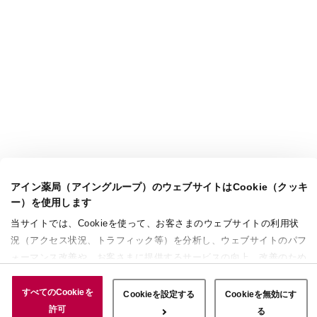
アイン薬局（アイングループ）のウェブサイトはCookie（クッキ
ー）を使用します
当サイトでは、Cookieを使って、お客さまのウェブサイトの利用状
況（アクセス状況、トラフィック等）を分析し、ウェブサイトのパフ
ォーマンス改善や、お客さまに提供するサービスの向上、改善のため
に使用することがあります。 また、お客さまによるサイトの利用状
況についても情報を収集し、ソーシャルメディアや広告配信、データ
すべてのCookieを
Cookieを設定する
Cookieを無効にす
解析の各パートナーに情報を共有しています。ここで収集された情報
許可
る