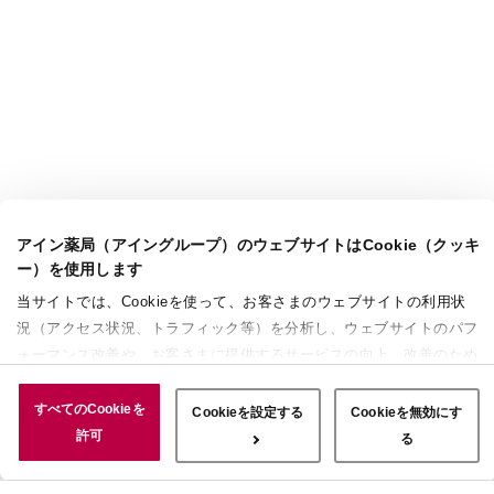
アイン薬局（アイングループ）のウェブサイトはCookie（クッキ
ー）を使用します
当サイトでは、Cookieを使って、お客さまのウェブサイトの利用状
況（アクセス状況、トラフィック等）を分析し、ウェブサイトのパフ
ォーマンス改善や、お客さまに提供するサービスの向上、改善のため
に使用することがあります。 また、お客さまによるサイトの利用状
況についても情報を収集し、ソーシャルメディアや広告配信、データ
すべてのCookieを
Cookieを設定する
Cookieを無効にす
解析の各パートナーに情報を共有しています。ここで収集された情報
許可
る
は、サービスを使用した際に収集された情報と組み合わされ、使用さ
れることがあります。「すべてのCookieを許可」ボタンをクリック