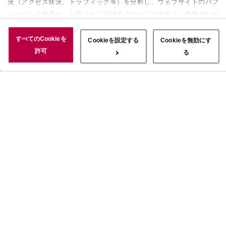
況（アクセス状況、トラフィック等）を分析し、ウェブサイトのパフ
ォーマンス改善や、お客さまに提供するサービスの向上、改善のため
に使用することがあります。 また、お客さまによるサイトの利用状
況についても情報を収集し、ソーシャルメディアや広告配信、データ
すべてのCookieを
Cookieを設定する
Cookieを無効にす
解析の各パートナーに情報を共有しています。ここで収集された情報
許可
る
は、サービスを使用した際に収集された情報と組み合わされ、使用さ
れることがあります。「すべてのCookieを許可」ボタンをクリック
することで、上記の目的のためにCookieを使用すること、お客さま
の情報を提供先や委託先と共有することに同意いただいたものとみな
します。当社のすべてのCookieの受け入れを拒否する場合は、
「Cookieを無効にする」をクリックしてください。Cookie設定をカ
スタマイズする場合は「Cookieを設定する」をクリックしてくださ
い。