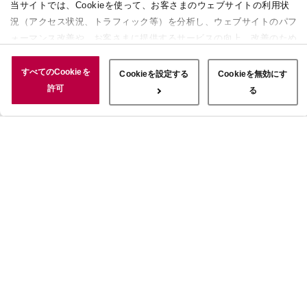
当サイトでは、Cookieを使って、お客さまのウェブサイトの利用状
況（アクセス状況、トラフィック等）を分析し、ウェブサイトのパフ
ォーマンス改善や、お客さまに提供するサービスの向上、改善のため
に使用することがあります。 また、お客さまによるサイトの利用状
況についても情報を収集し、ソーシャルメディアや広告配信、データ
すべてのCookieを
Cookieを設定する
Cookieを無効にす
解析の各パートナーに情報を共有しています。ここで収集された情報
許可
る
は、サービスを使用した際に収集された情報と組み合わされ、使用さ
れることがあります。「すべてのCookieを許可」ボタンをクリック
することで、上記の目的のためにCookieを使用すること、お客さま
の情報を提供先や委託先と共有することに同意いただいたものとみな
します。当社のすべてのCookieの受け入れを拒否する場合は、
「Cookieを無効にする」をクリックしてください。Cookie設定をカ
スタマイズする場合は「Cookieを設定する」をクリックしてくださ
い。