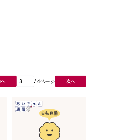
/
4
ページ
前へ
次へ