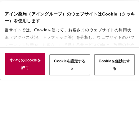
アイン薬局（アイングループ）のウェブサイトはCookie（クッキ
ー）を使用します
当サイトでは、Cookieを使って、お客さまのウェブサイトの利用状
況（アクセス状況、トラフィック等）を分析し、ウェブサイトのパフ
ォーマンス改善や、お客さまに提供するサービスの向上、改善のため
に使用することがあります。 また、お客さまによるサイトの利用状
況についても情報を収集し、ソーシャルメディアや広告配信、データ
すべてのCookieを
Cookieを設定する
Cookieを無効にす
解析の各パートナーに情報を共有しています。ここで収集された情報
許可
る
は、サービスを使用した際に収集された情報と組み合わされ、使用さ
れることがあります。「すべてのCookieを許可」ボタンをクリック
することで、上記の目的のためにCookieを使用すること、お客さま
の情報を提供先や委託先と共有することに同意いただいたものとみな
します。当社のすべてのCookieの受け入れを拒否する場合は、
「Cookieを無効にする」をクリックしてください。Cookie設定をカ
スタマイズする場合は「Cookieを設定する」をクリックしてくださ
い。