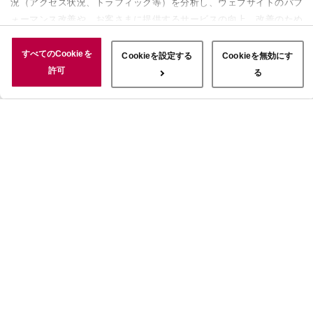
況（アクセス状況、トラフィック等）を分析し、ウェブサイトのパフ
ォーマンス改善や、お客さまに提供するサービスの向上、改善のため
に使用することがあります。 また、お客さまによるサイトの利用状
況についても情報を収集し、ソーシャルメディアや広告配信、データ
すべてのCookieを
Cookieを設定する
Cookieを無効にす
解析の各パートナーに情報を共有しています。ここで収集された情報
許可
る
は、サービスを使用した際に収集された情報と組み合わされ、使用さ
れることがあります。「すべてのCookieを許可」ボタンをクリック
することで、上記の目的のためにCookieを使用すること、お客さま
の情報を提供先や委託先と共有することに同意いただいたものとみな
します。当社のすべてのCookieの受け入れを拒否する場合は、
「Cookieを無効にする」をクリックしてください。Cookie設定をカ
スタマイズする場合は「Cookieを設定する」をクリックしてくださ
い。