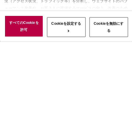
況（アクセス状況、トラフィック等）を分析し、ウェブサイトのパフ
ォーマンス改善や、お客さまに提供するサービスの向上、改善のため
に使用することがあります。 また、お客さまによるサイトの利用状
況についても情報を収集し、ソーシャルメディアや広告配信、データ
すべてのCookieを
Cookieを設定する
Cookieを無効にす
解析の各パートナーに情報を共有しています。ここで収集された情報
許可
る
は、サービスを使用した際に収集された情報と組み合わされ、使用さ
れることがあります。「すべてのCookieを許可」ボタンをクリック
することで、上記の目的のためにCookieを使用すること、お客さま
の情報を提供先や委託先と共有することに同意いただいたものとみな
します。当社のすべてのCookieの受け入れを拒否する場合は、
「Cookieを無効にする」をクリックしてください。Cookie設定をカ
スタマイズする場合は「Cookieを設定する」をクリックしてくださ
い。