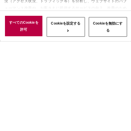
況（アクセス状況、トラフィック等）を分析し、ウェブサイトのパフ
ォーマンス改善や、お客さまに提供するサービスの向上、改善のため
に使用することがあります。 また、お客さまによるサイトの利用状
況についても情報を収集し、ソーシャルメディアや広告配信、データ
すべてのCookieを
Cookieを設定する
Cookieを無効にす
解析の各パートナーに情報を共有しています。ここで収集された情報
許可
る
は、サービスを使用した際に収集された情報と組み合わされ、使用さ
れることがあります。「すべてのCookieを許可」ボタンをクリック
することで、上記の目的のためにCookieを使用すること、お客さま
の情報を提供先や委託先と共有することに同意いただいたものとみな
します。当社のすべてのCookieの受け入れを拒否する場合は、
「Cookieを無効にする」をクリックしてください。Cookie設定をカ
スタマイズする場合は「Cookieを設定する」をクリックしてくださ
い。