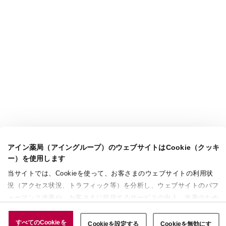
アイン薬局（アイングループ）のウェブサイトはCookie（クッキ
ー）を使用します
当サイトでは、Cookieを使って、お客さまのウェブサイトの利用状
況（アクセス状況、トラフィック等）を分析し、ウェブサイトのパフ
ォーマンス改善や、お客さまに提供するサービスの向上、改善のため
に使用することがあります。 また、お客さまによるサイトの利用状
況についても情報を収集し、ソーシャルメディアや広告配信、データ
すべてのCookieを
Cookieを設定する
Cookieを無効にす