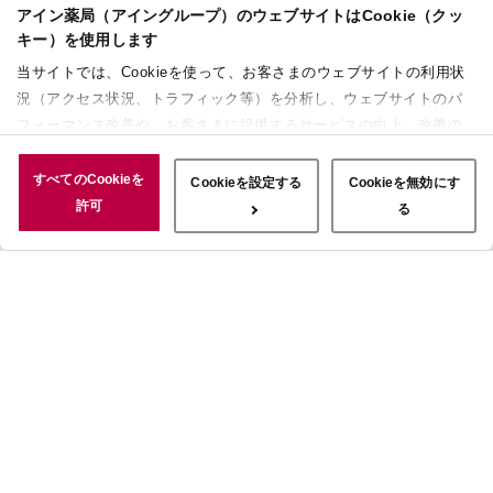
アイン薬局（アイングループ）のウェブサイトはCookie（クッ
キー）を使用します
当サイトでは、Cookieを使って、お客さまのウェブサイトの利用状
況（アクセス状況、トラフィック等）を分析し、ウェブサイトのパ
フォーマンス改善や、お客さまに提供するサービスの向上、改善の
ために使用することがあります。 また、お客さまによるサイトの利
用状況についても情報を収集し、ソーシャルメディアや広告配信、
すべてのCookieを
Cookieを設定する
Cookieを無効にす
データ解析の各パートナーに情報を共有しています。ここで収集さ
許可
る
れた情報は、サービスを使用した際に収集された情報と組み合わさ
れ、使用されることがあります。「すべてのCookieを許可」ボタン
をクリックすることで、上記の目的のためにCookieを使用するこ
と、お客さまの情報を提供先や委託先と共有することに同意いただ
いたものとみなします。当社のすべてのCookieの受け入れを拒否す
る場合は、「Cookieを無効にする」をクリックしてください。
Cookie設定をカスタマイズする場合は「Cookieを設定する」をクリ
ックしてください。