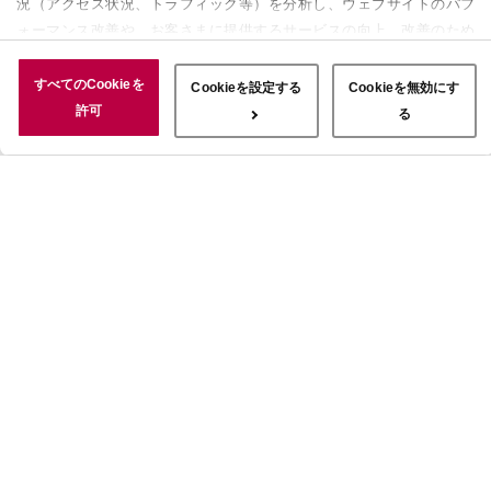
況（アクセス状況、トラフィック等）を分析し、ウェブサイトのパフ
ォーマンス改善や、お客さまに提供するサービスの向上、改善のため
に使用することがあります。 また、お客さまによるサイトの利用状
況についても情報を収集し、ソーシャルメディアや広告配信、データ
すべてのCookieを
Cookieを設定する
Cookieを無効にす
解析の各パートナーに情報を共有しています。ここで収集された情報
許可
る
は、サービスを使用した際に収集された情報と組み合わされ、使用さ
れることがあります。「すべてのCookieを許可」ボタンをクリック
することで、上記の目的のためにCookieを使用すること、お客さま
の情報を提供先や委託先と共有することに同意いただいたものとみな
します。当社のすべてのCookieの受け入れを拒否する場合は、
「Cookieを無効にする」をクリックしてください。Cookie設定をカ
スタマイズする場合は「Cookieを設定する」をクリックしてくださ
い。