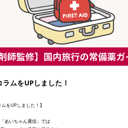
| コラムをUPしました！
コラムをUPしました！】

「あいちゃん通信」では
