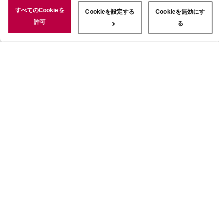
況についても情報を収集し、ソーシャルメディアや広告配信、データ
すべてのCookieを
Cookieを設定する
Cookieを無効にす
解析の各パートナーに情報を共有しています。ここで収集された情報
許可
る
は、サービスを使用した際に収集された情報と組み合わされ、使用さ
れることがあります。「すべてのCookieを許可」ボタンをクリック
することで、上記の目的のためにCookieを使用すること、お客さま
の情報を提供先や委託先と共有することに同意いただいたものとみな
します。当社のすべてのCookieの受け入れを拒否する場合は、
「Cookieを無効にする」をクリックしてください。Cookie設定をカ
スタマイズする場合は「Cookieを設定する」をクリックしてくださ
い。